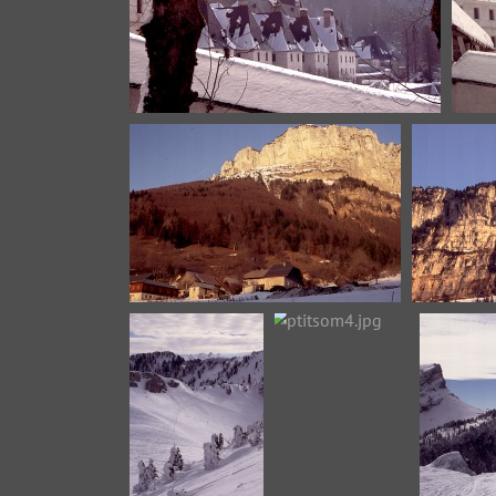
gde-chartreuse2.jpg
char
plagne1.jpg