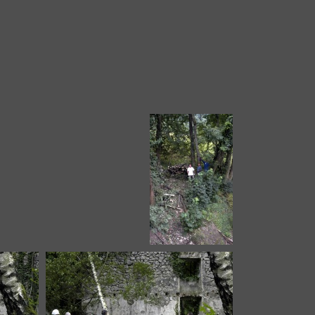
9
DSC_1060
1
DSC_2262
DSC_2266
DSC_2267