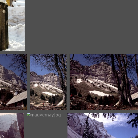
DSCN1289.jpg
DSCN1290.jpg
2.JPG
CHAMECHAUDE04.JPG
CHAMECHAUDE05.JPG