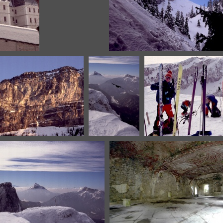
gde-
mauvernay.jpg
mauvernay2.jpg
treuse3.jpg
plagne3.jpg
ptitsom-
ptitsom-jl.j
chouca.jpg