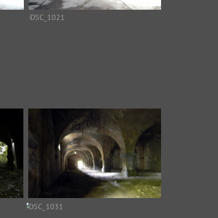
DSC_1017
DSC_1021
025
DSC_1026