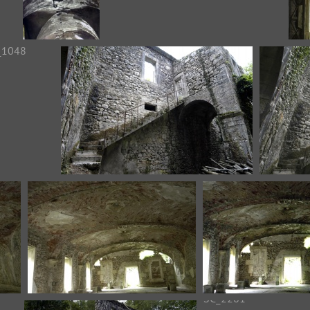
2
DSC_1043
DSC_1044
D
C_1048
DSC_1049