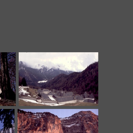
DSCN1292.jpg
DSCN1295.jpg
gde-chartreuse.jpg