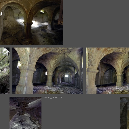
DSC_1029
DSC_1030
33
DSC_1035
DSC_103