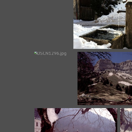
DSC_1299.jpg
DSC_1323.jpg
DSCN1296.jpg
CHAMECHAUDE030