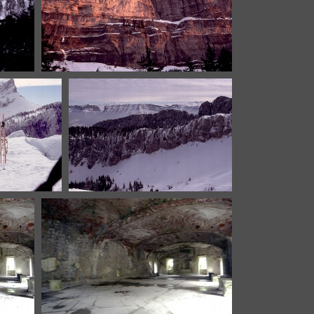
plagne.jpg
pg
ptitsom-montblanc.jpg