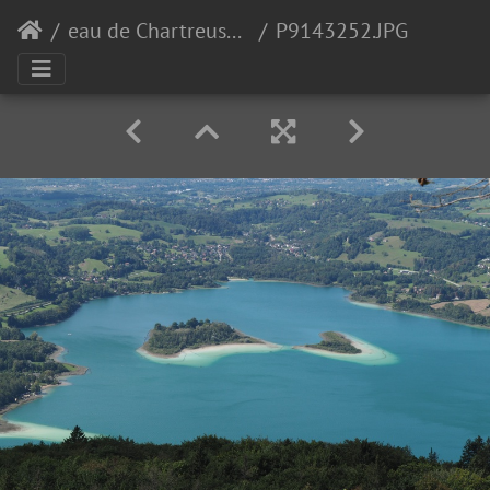
eau de Chartreuse ?
P9143252.JPG