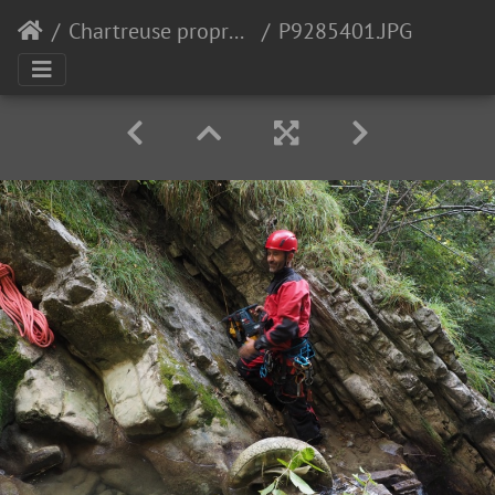
Chartreuse propre Vence 2017
P9285401.JPG