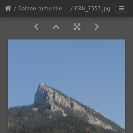
Balade culturelle et gourmande 2011 : " la géométrie dans le paysage de Chartreuse"
CRN_7353.jpg