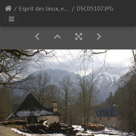
Esprit des lieux, es-tu là ?
DSC05107.JPG