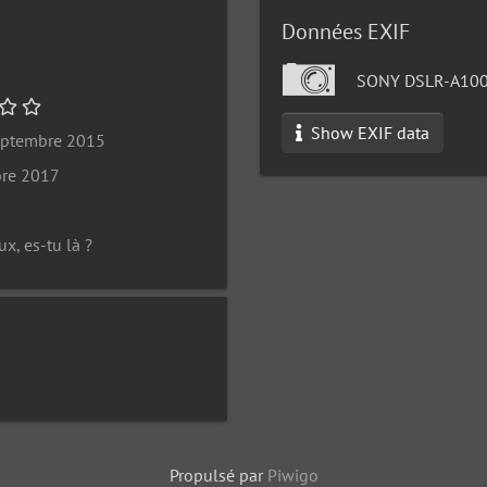
Données EXIF
SONY DSLR-A10
Show EXIF data
eptembre 2015
bre 2017
ux, es-tu là ?
Propulsé par
Piwigo