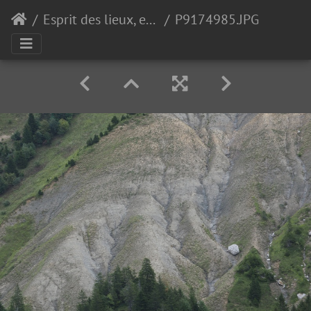
Esprit des lieux, es-tu là ?
P9174985.JPG